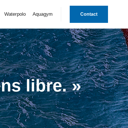
Waterpolo
Aquagym
Contact
ns libre. »