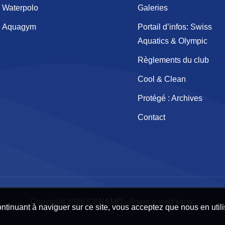
Waterpolo
Galeries
Aquagym
Portail d’infos: Swiss
Aquatics & Olympic
Règlements du club
Cool & Clean
Protégé : Archives
Contact
Copyright 2026 CENAMO -
Agence web karac
continuant à naviguer sur ce site, vous acceptez que nous en utili